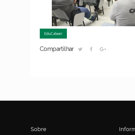
EduCalwer
Compartilhar
Sobre
Infor