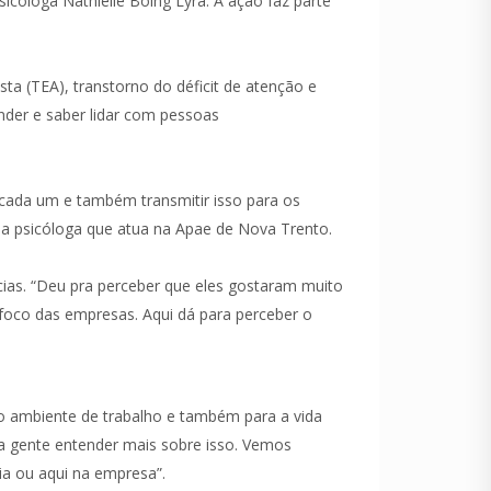
icóloga Nathielle Boing Lyra. A ação faz parte
sta (TEA), transtorno do déficit de atenção e
ender e saber lidar com pessoas
e cada um e também transmitir isso para os
 a psicóloga que atua na Apae de Nova Trento.
cias. “Deu pra perceber que eles gostaram muito
foco das empresas. Aqui dá para perceber o
ra o ambiente de trabalho e também para a vida
a gente entender mais sobre isso. Vemos
ia ou aqui na empresa”.