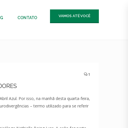
VAMOS ATÉ VOCÊ
OG
CONTATO
1
DORES
ril Azul. Por isso, na manhã desta quarta-feira,
odivergências – termo utilizado para se referir