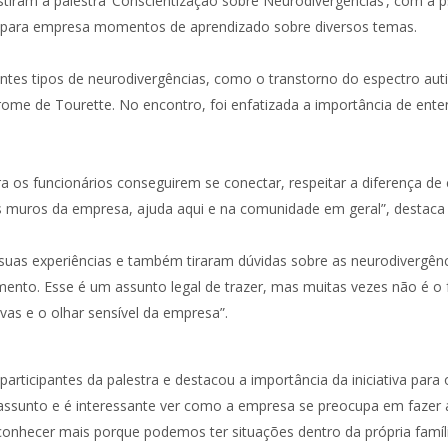
tiram a palestra ‘Conscientização sobre Neurodivergências’, com a ps
z para empresa momentos de aprendizado sobre diversos temas.
entes tipos de neurodivergências, como o transtorno do espectro auti
índrome de Tourette. No encontro, foi enfatizada a importância de ent
ara os funcionários conseguirem se conectar, respeitar a diferença d
s muros da empresa, ajuda aqui e na comunidade em geral”, destaca
 suas experiências e também tiraram dúvidas sobre as neurodivergên
ento. Esse é um assunto legal de trazer, mas muitas vezes não é o 
vas e o olhar sensível da empresa”.
 participantes da palestra e destacou a importância da iniciativa pa
ssunto e é interessante ver como a empresa se preocupa em fazer 
 conhecer mais porque podemos ter situações dentro da própria famíl