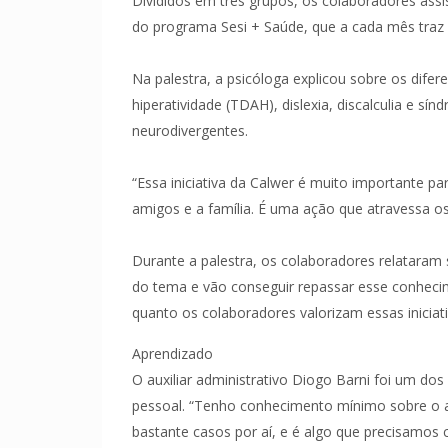
Divididos em três grupos, os colaboradores assis
do programa Sesi + Saúde, que a cada mês tra
Na palestra, a psicóloga explicou sobre os difer
hiperatividade (TDAH), dislexia, discalculia e s
neurodivergentes.
“Essa iniciativa da Calwer é muito importante p
amigos e a família. É uma ação que atravessa o
Durante a palestra, os colaboradores relataram
do tema e vão conseguir repassar esse conhecim
quanto os colaboradores valorizam essas iniciati
Aprendizado
O auxiliar administrativo Diogo Barni foi um dos
pessoal. “Tenho conhecimento mínimo sobre o a
bastante casos por aí, e é algo que precisamos